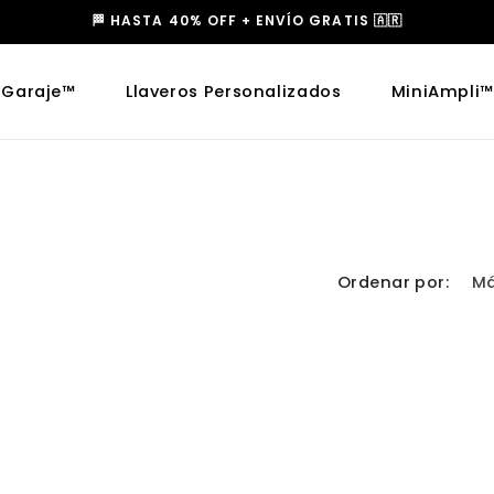
🏁 HASTA 40% OFF + ENVÍO GRATIS 🇦🇷
iGaraje™
Llaveros Personalizados
MiniAmpli™
Ordenar por: