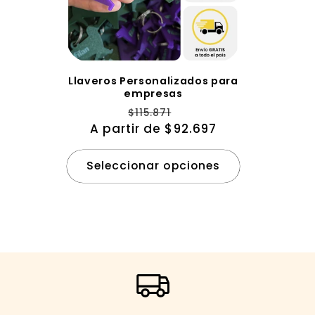
c
i
ó
Llaveros Personalizados para
empresas
Precio
Precio
n
$115.871
A partir de $92.697
habitual
de
oferta
:
Seleccionar opciones