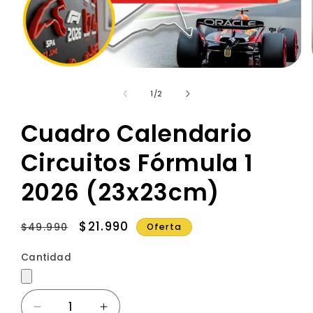
de
1
/
2
Cuadro Calendario
Circuitos Fórmula 1
2026 (23x23cm)
Precio
Precio
$21.990
Oferta
$49.990
habitual
de
Cantidad
Cantidad
oferta
Reducir
Aumentar