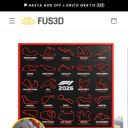
Ir
🏁 HASTA 40% OFF + ENVÍO GRATIS 🇦🇷
directamente
al contenido
Carrito
Ir
directamente
a la
información
del producto