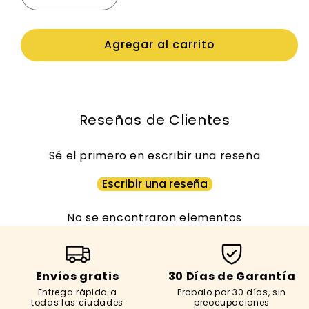
cantidad
cantidad
para
para
Agregar al carrito
Cuadro
Cuadro
Calendario
Calendario
Circuitos
Circuitos
Fórmula
Fórmula
1
1
Reseñas de Clientes
2026
2026
(23x23cm)
(23x23cm)
Sé el primero en escribir una reseña
Escribir una reseña
No se encontraron elementos
Envíos gratis
30 Días de Garantía
Entrega rápida a
Probalo por 30 días, sin
todas las ciudades
preocupaciones