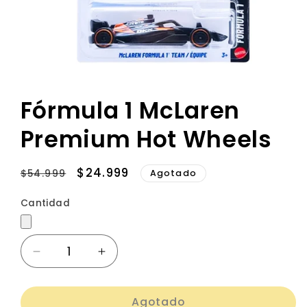
Fórmula 1 McLaren
Premium Hot Wheels
Precio
Precio
$24.999
Agotado
$54.999
habitual
de
Cantidad
Cantidad
oferta
Reducir
Aumentar
cantidad
cantidad
para
para
Agotado
Fórmula
Fórmula