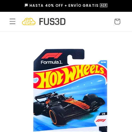
Ir
🏁 HASTA 40% OFF + ENVÍO GRATIS 🇦🇷
directamente
al contenido
Carrito
Ir
directamente
a la
información
del producto